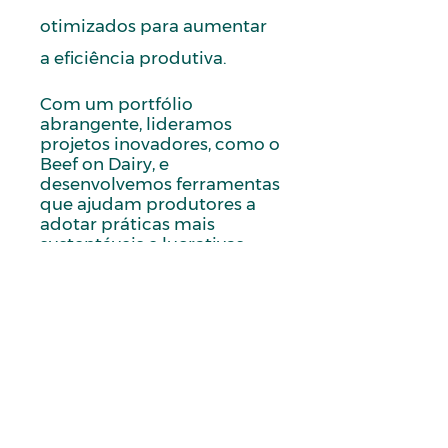
otimizados para aumentar
a eficiência produtiva.
Com um portfólio
abrangente, lideramos
projetos inovadores, como o
Beef on Dairy, e
desenvolvemos ferramentas
que ajudam produtores a
adotar práticas mais
sustentáveis e lucrativas.
Nossa atuação vai além da
entrega de produtos;
oferecemos suporte
estratégico e expertise para
transformar desafios em
oportunidades.
Acreditamos que juntos
podemos construir uma
pecuária mais eficiente,
ética e alinhada com as