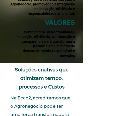
Agronegócio, promovendo a integração
de inovação, eficiência e
responsabilidade ambiental.
VALORES
Combinamos sustentabilidade,
inovação, eficiência, colaboração e
transparência para transformar a
pecuária em um motor de
desenvolvimento responsável e
inovador.
Soluções criativas que
otimizam tempo,
processos e Custos
Na Ecco2, acreditamos que
o Agronegócio pode ser
uma força transformadora