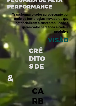
PECUÁRIA DE ALTA
PERFORMANCE
Transformar o setor agropecuário por
meio de tecnologias inovadoras que
potencializam a sustentabilidade e
geram valor para toda a cadeia
produtiva
VISÃO
CRÉ
DITO
S DE
&
CA
RB