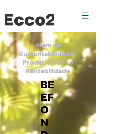
Além da
Sustentabilidade -
Produtividade e
Rentabilidade
BE
EF
O
N