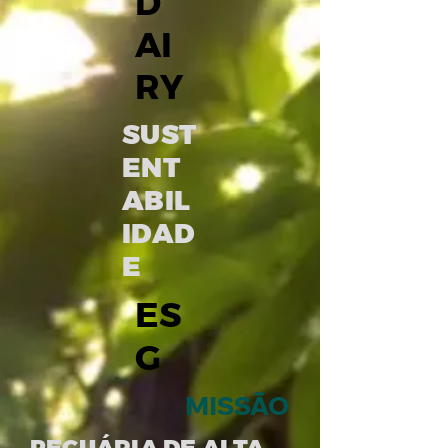
D
AI
RY
SUST
ENT
ABIL
IDAD
E
ES
G
MISSÃO